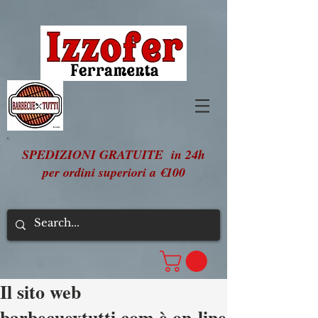
SPEDIZIONI GRATUITE in 24h
per ordini superiori a €100
Il sito web
barbecuextutti.com è on-line