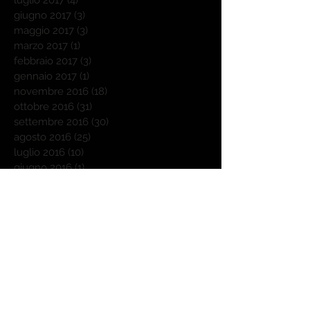
giugno 2017
(3)
3 post
maggio 2017
(3)
3 post
marzo 2017
(1)
1 post
febbraio 2017
(3)
3 post
gennaio 2017
(1)
1 post
novembre 2016
(18)
18 post
ottobre 2016
(31)
31 post
settembre 2016
(30)
30 post
agosto 2016
(25)
25 post
luglio 2016
(10)
10 post
giugno 2016
(1)
1 post
maggio 2016
(2)
2 post
Cerca per tag
Outdoorchef
Weber
affumicatore a freddo
agnello
autunno
barbecue
barbecue donna
benvenuti
bricchetti
carbone
cattive abitudini
chilli con carne