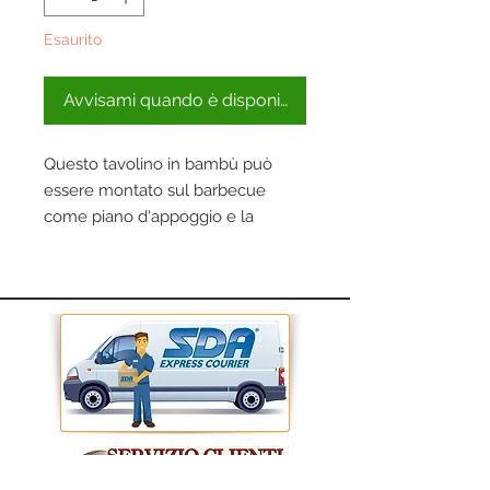
Esaurito
Avvisami quando è disponibile
Questo tavolino in bambù può
essere montato sul barbecue
come piano d'appoggio e la
gamba può essere regolata in
altezza, a seconda delle esigenze.
Compatibile con tutti i modelli
sferici, tranne Compact Kettle.